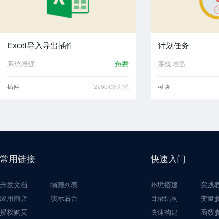
Excel导入导出插件
计划任务
系统增强
免费
系统增强
插件
29904次浏览
模块
常用链接
快速入门
开发文档
捐赠列表
环境搭建
实践
应用商店
演示后台
目录结构
变量
授权购买
快速构建
函数