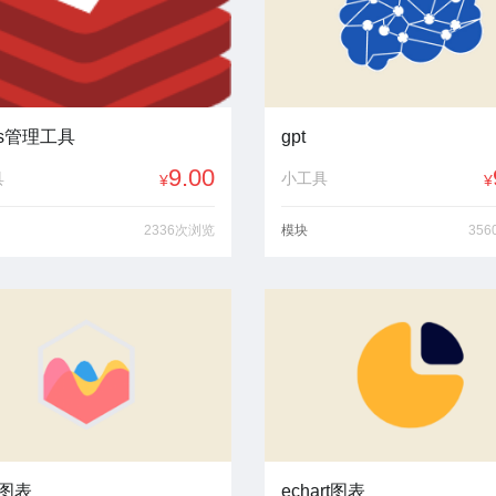
is管理工具
gpt
9.00
具
小工具
¥
¥
2336次浏览
模块
35
t图表
echart图表