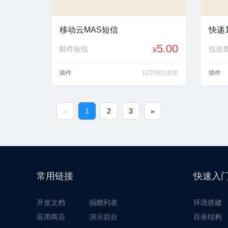
移动云MAS短信
快递1
5.00
邮件短信
信息
¥
插件
12559次浏览
插件
«
1
2
3
»
常用链接
快速入
开发文档
捐赠列表
环境搭建
应用商店
演示后台
目录结构