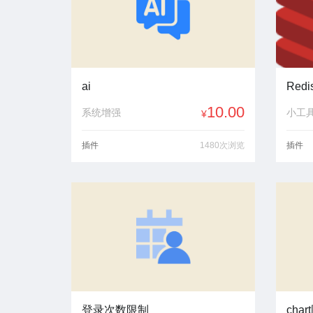
ai
Red
10.00
系统增强
小工
¥
插件
1480次浏览
插件
登录次数限制
char