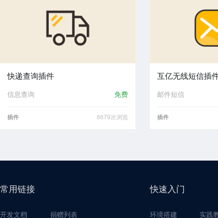
快递查询插件
互亿无线短信插
信息查询
免费
邮件短信
插件
6679次浏览
插件
常用链接
快速入门
开发文档
捐赠列表
环境搭建
实践