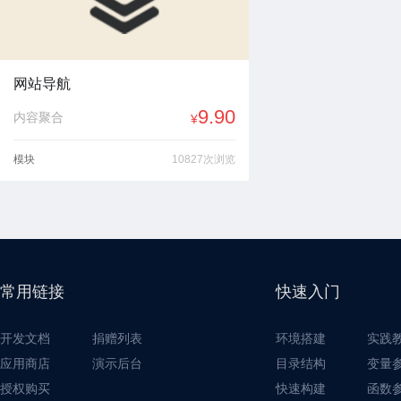
网站导航
9.90
内容聚合
¥
模块
10827次浏览
常用链接
快速入门
开发文档
捐赠列表
环境搭建
实践
应用商店
演示后台
目录结构
变量
授权购买
快速构建
函数