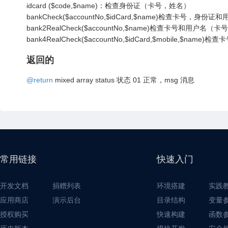
idcard ($code,$name)：检查身份证（卡号，姓名）
bankCheck($accountNo,$idCard,$name)检查卡号
bank2RealCheck($accountNo,$name)检查卡号和用户名（
bank4RealCheck($accountNo,$idCard,$mobil
返回的
@return
mixed array status 状态 01 正常，msg 消息
常用链接
快速入门
开发文档
捐赠列表
环境搭建
实践
应用商店
演示后台
目录结构
变量
授权购买
快速构建
函数