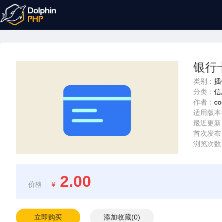
银行
类别：
插
分类：
信
作者：
co
适用版本
最近更新
首次发布
浏览次数
2.00
价格
¥
立即购买
添加收藏
(
0
)